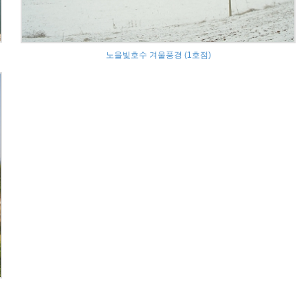
노을빛호수 겨울풍경 (1호점)