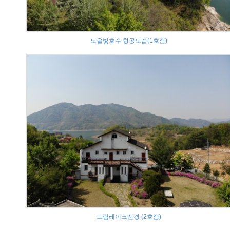
노을빛호수 항공모습(1호점)
드림레이크전경 (2호점)