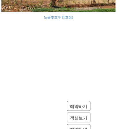
노을빛호수 (1호점)
예약하기
객실보기